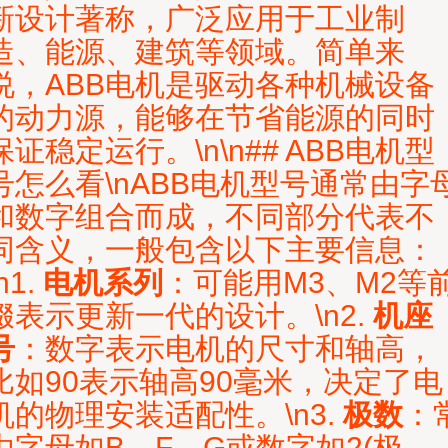
新设计著称，广泛应用于工业制
造、能源、建筑等领域。简单来
说，ABB电机是驱动各种机械设备
的动力源，能够在节省能源的同时
保证稳定运行。\n\n## ABB电机型
号怎么看\nABB电机型号通常由字
和数字组合而成，不同部分代表不
同含义，一般包含以下主要信息：
n1.
电机系列
：可能用M3、M2等
缀表示更新一代的设计。\n2.
机座
号
：数字表示电机的尺寸和轴高，
比如90表示轴高90毫米，决定了电
机的物理安装适配性。\n3.
极数
：
由字母如B、F、G或数字如2(极