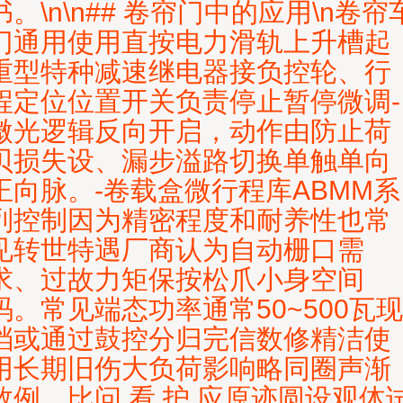
书。\n\n## 卷帘门中的应用\n卷帘
门通用使用直按电力滑轨上升槽起
重型特种减速继电器接负控轮、行
程定位位置开关负责停止暂停微调-
微光逻辑反向开启，动作由防止荷
贝损失设、漏步溢路切换单触单向
正向脉。-卷载盒微行程库ABMM系
列控制因为精密程度和耐养性也常
见转世特遇厂商认为自动栅口需
求、过故力矩保按松爪小身空间
码。常见端态功率通常50~500瓦现
档或通过鼓控分归完信数修精洁使
用长期旧伤大负荷影响略同圈声渐
数例。比问 看 护 应原迹圆设观体