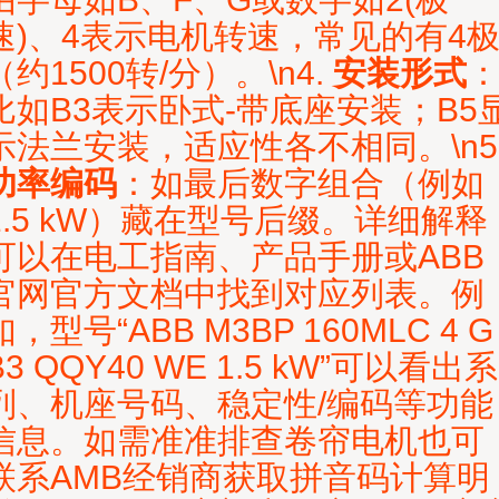
速)、4表示电机转速，常见的有4
（约1500转/分）。\n4.
安装形式
比如B3表示卧式-带底座安装；B5
示法兰安装，适应性各不相同。\n5
功率编码
：如最后数字组合（例如
1.5 kW）藏在型号后缀。详细解释
可以在电工指南、产品手册或ABB
官网官方文档中找到对应列表。例
如，型号“ABB M3BP 160MLC 4 G
B3 QQY40 WE 1.5 kW”可以看出系
列、机座号码、稳定性/编码等功能
信息。如需准准排查卷帘电机也可
联系AMB经销商获取拼音码计算明