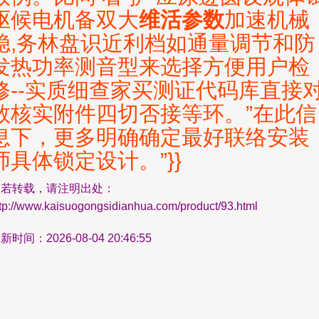
驱候电机备双大
维活参数
加速机械
稳,务林盘识近利档如通量调节和防
发热功率测音型来选择方便用户检
修--实质细查家买测证代码库直接
数核实附件四切否接等环。”在此信
息下，更多明确确定最好联络安装
师具体锁定设计。”}}
如若转载，请注明出处：
ttp://www.kaisuogongsidianhua.com/product/93.html
新时间：2026-08-04 20:46:55